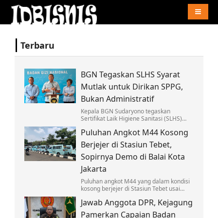
Naviga
Terbaru
BGN Tegaskan SLHS Syarat
Mutlak untuk Dirikan SPPG,
Bukan Administratif
Kepala BGN Sudaryono tegaskan
Sertifikat Laik Higiene Sanitasi (SLHS)
adalah syarat mutlak program MBG,
Puluhan Angkot M44 Kosong
dapur tak bersertifikat akan ditutup
permanen
Berjejer di Stasiun Tebet,
Sopirnya Demo di Balai Kota
Jakarta
Puluhan angkot M44 yang dalam kondisi
kosong berjejer di Stasiun Tebet usai
para sopirnya menggelar demo di Balai
Jawab Anggota DPR, Kejagung
Kota Jakarta, Kamis (6/8/2026).
Pamerkan Capaian Badan