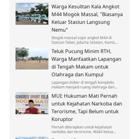
beriringan, bukan saling menegasikan.
Warga Kesulitan Kala Angkot
M44 Mogok Massal, "Biasanya
Keluar Stasiun Langsung
Nemu"
Mogok massal sopir angkot M44 di
Stasiun Tebet, Jakarta Selatan, Kamis
(6/8/2026), berdampak pada penumpang
Teluk Pucung Minim RTH,
yang selama ini mengandalkan angkot.
Warga Manfaatkan Lapangan
di Tengah Makam untuk
Olahraga dan Kumpul
Lapangan Kober di tengah kompleks
makam menjadi ruang olahraga dan
berkumpul warga Teluk Pucung, Bekasi,
MUI: Hukuman Mati Pernah
di tengah minimnya ruang terbuka hijau.
untuk Kejahatan Narkoba dan
Terorisme, Tapi Belum untuk
Koruptor
Pernah diterapkan untuk kejahatan
narkoba dan terorisme, Wakil Ketua
Umum MUI desak hukuman mati