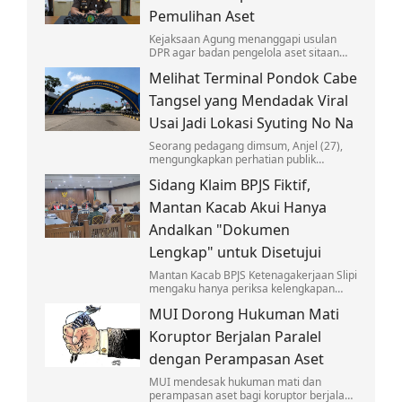
Pemulihan Aset
Kejaksaan Agung menanggapi usulan
DPR agar badan pengelola aset sitaan
tidak di bawah mereka, seraya
Melihat Terminal Pondok Cabe
mengklaim kesuksesan Badan Pemulihan
Aset.
Tangsel yang Mendadak Viral
Usai Jadi Lokasi Syuting No Na
Seorang pedagang dimsum, Anjel (27),
mengungkapkan perhatian publik
terhadap Terminal Pondok Cabe
Sidang Klaim BPJS Fiktif,
meningkat setelah video dance No Na,
'Honk', viral.
Mantan Kacab Akui Hanya
Andalkan "Dokumen
Lengkap" untuk Disetujui
Mantan Kacab BPJS Ketenagakerjaan Slipi
mengaku hanya periksa kelengkapan
administrasi terkait klaim fiktif JKK senilai
MUI Dorong Hukuman Mati
Rp24,5 Miliar.
Koruptor Berjalan Paralel
dengan Perampasan Aset
MUI mendesak hukuman mati dan
perampasan aset bagi koruptor berjalan