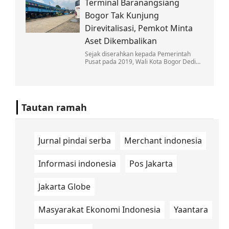
Terminal Baranangsiang
koruptor.
Bogor Tak Kunjung
Direvitalisasi, Pemkot Minta
Aset Dikembalikan
Sejak diserahkan kepada Pemerintah
Pusat pada 2019, Wali Kota Bogor Dedie
A. Rachim menilai belum ada langkah
pembangunan Terminal Baranangsiang.
Tautan ramah
Jurnal pindai serba
Merchant indonesia
Informasi indonesia
Pos Jakarta
Jakarta Globe
Masyarakat Ekonomi Indonesia
Yaantara