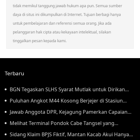
tidak memikul tanggung jawab hukum apa pun. Semua sumber
daya di situs ini dikumpulkan di Internet. Tujuan berbagi hanya
untuk pembelajaran dan referensi semua orang. Jika ada
pelanggaran hak cipta atau kekayaan intelektual, silakan
tinggalkan pesan kepada kami.
Terbaru
BGN Tegaskan SLHS Syarat Mutlak untuk Dirikan
SPPG, Bukan Administratif
Puluhan Angkot M44 Kosong Berjejer di Stasiun
Tebet, Sopirnya Demo di Balai Kota Jakarta
Jawab Anggota DPR, Kejagung Pamerkan Capaian
Badan Pemulihan Aset
Melihat Terminal Pondok Cabe Tangsel yang
Mendadak Viral Usai Jadi Lokasi Syuting No Na
Sidang Klaim BPJS Fiktif, Mantan Kacab Akui Hanya