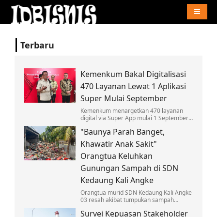
Naviga
Terbaru
Kemenkum Bakal Digitalisasi
470 Layanan Lewat 1 Aplikasi
Super Mulai September
Kemenkum menargetkan 470 layanan
digital via Super App mulai 1 September,
wujudkan GovTech arahan Presiden
"Baunya Parah Banget,
Prabowo dan mudahkan akses
masyarakat.
Khawatir Anak Sakit"
Orangtua Keluhkan
Gunungan Sampah di SDN
Kedaung Kali Angke
Orangtua murid SDN Kedaung Kali Angke
03 resah akibat tumpukan sampah
menggunung di dekat sekolah. Bau
Survei Kepuasan Stakeholder
menyengat dan ancaman penyakit hantui