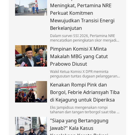
anak-anak.
Meningkat, Pertamina NRE
Perkuat Komitmen
Mewujudkan Transisi Energi
Berkelanjutan
Dalam survei SSI 2026, Pertamina NRE
mencatatkan peningkatan skor menjadi
4,30 pada skala lima atau berada dalam
Pimpinan Komisi X Minta
kategori Baik.
Makalah MBG yang Catut
Prabowo Diusut
Wakil Ketua Komisi X DPR meminta
pengusutan tuntas dugaan pelanggaran
hukum soal makalah 'Makan Bergizi
Kenakan Rompi Pink dan
Gratis' untuk Nobel yang catut nama
Prabowo.
Borgol, Febrie Adriansyah Tiba
di Kejagung untuk Diperiksa
Eks Jampidsus mengenakan rompi
tahanan dan tangan terborgol saat tiba di
Kejagung untuk diperiksa sebagai
"Siapa yang Bertanggung
tersangka kasus TPPU.
Jawab?" Kala Kasus