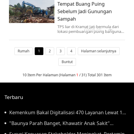
Tempat Buang Puing
Sebelum Jadi Gunungan
Sampah
TPS liar di Kramat Jati bermula dari
08-05
lokasi pembuangan puing bangunan.
Kini, lahan yang dulu merupakan
rawa berubah menjadi gunungan
sampah.
Rumah
1
2
3
4
Halaman selanjutnya
Buntut
10 Item Per Halaman (Halaman
1
/ 31) Total 301 Item
Terbaru
Kemenkum Bakal Digitalisasi 470 Layanan Lewat 1
Aplikasi Super Mulai September
"Baunya Parah Banget, Khawatir Anak Sakit"