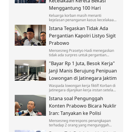
Kecelakaan Kereta Bekasi
Menggantung 100 Hari
Keluarga korban masih menanti
kejelasan penanganan kasus kecelakaan
yang melibatkan KA Argo Bromo Anggrek
Istana Tegaskan Tidak Ada
dan KRL di Stasiun Bekasi Timur.
Pergantian Kapolri Listyo Sigit
Prabowo
Mensesneg Prasetyo Hadi menegaskan
tidak ada surpres untuk pergantian
Kapolri Jenderal Listyo Sigit Prabowo.
"Bayar Rp 1 Juta, Besok Kerja"
Janji Manis Berujung Penipuan
Lowongan di Jatinegara Jaktim
Waspada lowongan kerja fiktif! Korban di
Jatinegara dijanjikan kerja instan setelah
bayar seragam dan deposit, namun
Istana soal Pengunggah
berujung penipuan yang viral di medsos.
Konten Prabowo Bicara Nuklir
Iran: Tanyakan ke Polisi
Mensesneg merespons penangkapan
terhadap 2 orang yang mengunggah
konten memuat pernyataan Prabowo