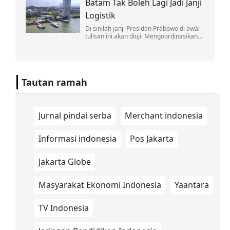
Batam Tak Boleh Lagi Jadi Janji
soal nuklir Iran disertai komentar
provokatif.
Logistik
Di sinilah janji Presiden Prabowo di awal
tulisan ini akan diuji. Mengoordinasikan
lintas kementerian bukan pekerjaan satu
kali rapat di Jakarta.
Tautan ramah
Jurnal pindai serba
Merchant indonesia
Informasi indonesia
Pos Jakarta
Jakarta Globe
Masyarakat Ekonomi Indonesia
Yaantara
TV Indonesia