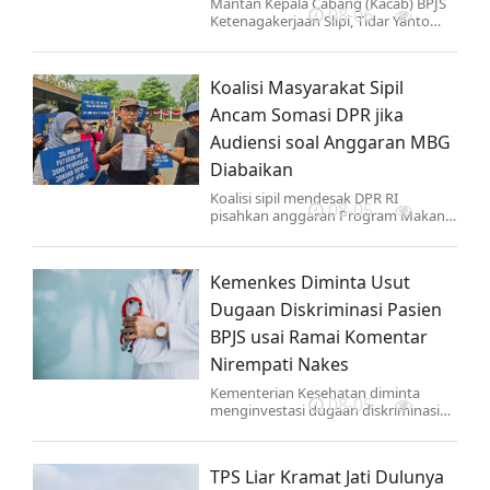
Mantan Kepala Cabang (Kacab) BPJS
08-06
Ketenagakerjaan Slipi, Tidar Yanto
Haroen sebut proses persetujuan
klaim JKK dilakukan secara berlapis.
Koalisi Masyarakat Sipil
Ancam Somasi DPR jika
Audiensi soal Anggaran MBG
Diabaikan
Koalisi sipil mendesak DPR RI
08-05
pisahkan anggaran Program Makan
Bergizi Gratis dari pos pendidikan,
ancam somasi & siap kembali ke MK
jika diabaikan.
Kemenkes Diminta Usut
Dugaan Diskriminasi Pasien
BPJS usai Ramai Komentar
Nirempati Nakes
Kementerian Kesehatan diminta
08-05
menginvestasi dugaan diskriminasi
terhadap pasien BPJS seusai ramai
komentar nirempati tenaga
kesehatan di Threads.
TPS Liar Kramat Jati Dulunya