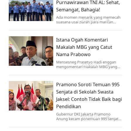
Purnawirawan TNI AL: Sehat,
Semangat, Bahagia!
Ada momen menarik yang memecah
08-07
suasana usai ziarah para mantan
bersama purnawirawan TNI Angkatan
Laut di Taman Makam Pahlawan
Nasional Utama Kalibata.
Istana Ogah Komentari
Makalah MBG yang Catut
Nama Prabowo
Mensesneg Prasetyo Hadi enggan
08-07
mengomentari makalah MBG yang
catut nama Prabowo. Ia menyebut
pemerintah memilih fokus bekerja.
Pramono Soroti Temuan 995
Senjata di Sekolah Swasta
Jaksel: Contoh Tidak Baik bagi
Pendidikan
Gubernur DKI Jakarta Pramono
08-07
Anung kecam penemuan 995 senjata
api, narkoba, dan VCD porno di
sekolah swasta Kebayoran Lama.