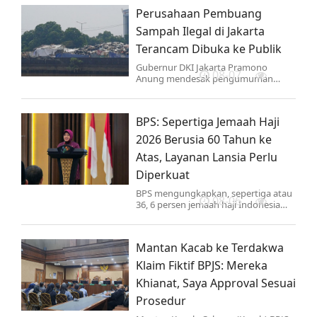
Perusahaan Pembuang
Sampah Ilegal di Jakarta
Terancam Dibuka ke Publik
Gubernur DKI Jakarta Pramono
08-07
Anung mendesak pengumuman
publik perusahaan swasta pembuang
sampah ilegal. Pemprov DKI akan
tindak tegas dan minta Horeka setop
BPS: Sepertiga Jemaah Haji
jasa mereka.
2026 Berusia 60 Tahun ke
Atas, Layanan Lansia Perlu
Diperkuat
BPS mengungkapkan, sepertiga atau
08-06
36, 6 persen jemaah haji Indonesia
pada tahun 2026 merupakan lanjut
usia atau berusia di atas 60 tahun.
Mantan Kacab ke Terdakwa
Klaim Fiktif BPJS: Mereka
Khianat, Saya Approval Sesuai
Prosedur