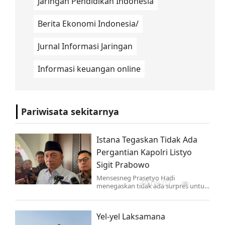
Jaringan Pendidikan Indonesia
Berita Ekonomi Indonesia/
Jurnal Informasi Jaringan
Informasi keuangan online
Pariwisata sekitarnya
Istana Tegaskan Tidak Ada
Pergantian Kapolri Listyo
Sigit Prabowo
Mensesneg Prasetyo Hadi
08-07
menegaskan tidak ada surpres untuk
pergantian Kapolri Jenderal Listyo
Sigit Prabowo.
Yel-yel Laksamana