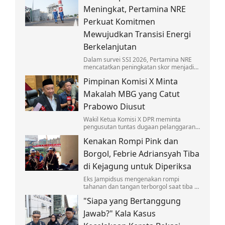
anak-anak.
Meningkat, Pertamina NRE
Perkuat Komitmen
Mewujudkan Transisi Energi
Berkelanjutan
Dalam survei SSI 2026, Pertamina NRE
mencatatkan peningkatan skor menjadi
4,30 pada skala lima atau berada dalam
Pimpinan Komisi X Minta
kategori Baik.
Makalah MBG yang Catut
Prabowo Diusut
Wakil Ketua Komisi X DPR meminta
pengusutan tuntas dugaan pelanggaran
hukum soal makalah 'Makan Bergizi
Kenakan Rompi Pink dan
Gratis' untuk Nobel yang catut nama
Prabowo.
Borgol, Febrie Adriansyah Tiba
di Kejagung untuk Diperiksa
Eks Jampidsus mengenakan rompi
tahanan dan tangan terborgol saat tiba di
Kejagung untuk diperiksa sebagai
"Siapa yang Bertanggung
tersangka kasus TPPU.
Jawab?" Kala Kasus