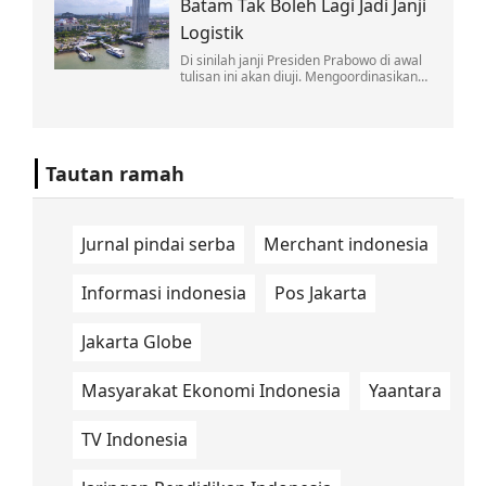
Batam Tak Boleh Lagi Jadi Janji
soal nuklir Iran disertai komentar
provokatif.
Logistik
Di sinilah janji Presiden Prabowo di awal
tulisan ini akan diuji. Mengoordinasikan
lintas kementerian bukan pekerjaan satu
kali rapat di Jakarta.
Tautan ramah
Jurnal pindai serba
Merchant indonesia
Informasi indonesia
Pos Jakarta
Jakarta Globe
Masyarakat Ekonomi Indonesia
Yaantara
TV Indonesia