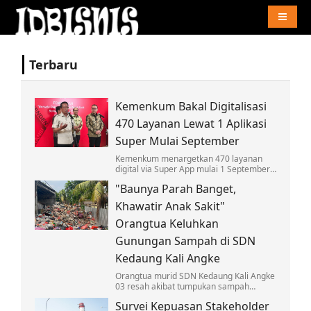
Naviga
Terbaru
Kemenkum Bakal Digitalisasi
470 Layanan Lewat 1 Aplikasi
Super Mulai September
Kemenkum menargetkan 470 layanan
digital via Super App mulai 1 September,
wujudkan GovTech arahan Presiden
"Baunya Parah Banget,
Prabowo dan mudahkan akses
masyarakat.
Khawatir Anak Sakit"
Orangtua Keluhkan
Gunungan Sampah di SDN
Kedaung Kali Angke
Orangtua murid SDN Kedaung Kali Angke
03 resah akibat tumpukan sampah
menggunung di dekat sekolah. Bau
Survei Kepuasan Stakeholder
menyengat dan ancaman penyakit hantui