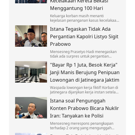
Kecelakaan Kereta Bekasi
Menggantung 100 Hari
Keluarga korban masih menanti
kejelasan penanganan kasus kecelakaan
yang melibatkan KA Argo Bromo Anggrek
Istana Tegaskan Tidak Ada
dan KRL di Stasiun Bekasi Timur.
Pergantian Kapolri Listyo Sigit
Prabowo
Mensesneg Prasetyo Hadi menegaskan
tidak ada surpres untuk pergantian
Kapolri Jenderal Listyo Sigit Prabowo.
"Bayar Rp 1 Juta, Besok Kerja"
Janji Manis Berujung Penipuan
Lowongan di Jatinegara Jaktim
Waspada lowongan kerja fiktif! Korban di
Jatinegara dijanjikan kerja instan setelah
bayar seragam dan deposit, namun
Istana soal Pengunggah
berujung penipuan yang viral di medsos.
Konten Prabowo Bicara Nuklir
Iran: Tanyakan ke Polisi
Mensesneg merespons penangkapan
terhadap 2 orang yang mengunggah
konten memuat pernyataan Prabowo