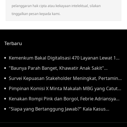
pelanggaran hak cipta atau kekayaan intelektual, silakan
tinggalkan pesan kepada kami.
Terbaru
Kemenkum Bakal Digitalisasi 470 Layanan Lewat 1
Aplikasi Super Mulai September
"Baunya Parah Banget, Khawatir Anak Sakit"
Orangtua Keluhkan Gunungan Sampah di SDN
Survei Kepuasan Stakeholder Meningkat, Pertamina
Kedaung Kali Angke
NRE Perkuat Komitmen Mewujudkan Transisi Energi
Pimpinan Komisi X Minta Makalah MBG yang Catut
Berkelanjutan
Prabowo Diusut
Kenakan Rompi Pink dan Borgol, Febrie Adriansyah
Tiba di Kejagung untuk Diperiksa
"Siapa yang Bertanggung Jawab?" Kala Kasus
Kecelakaan Kereta Bekasi Menggantung 100 Hari