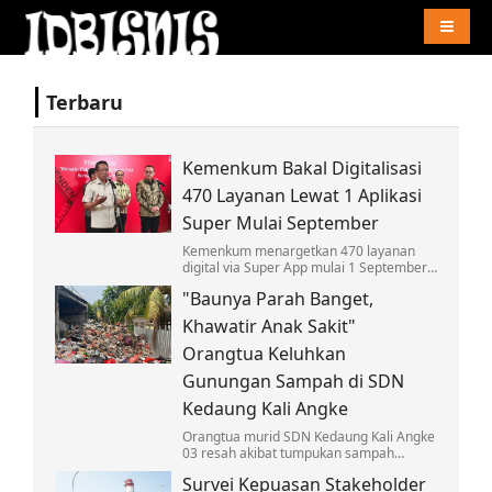
Naviga
Terbaru
Kemenkum Bakal Digitalisasi
470 Layanan Lewat 1 Aplikasi
Super Mulai September
Kemenkum menargetkan 470 layanan
digital via Super App mulai 1 September,
wujudkan GovTech arahan Presiden
"Baunya Parah Banget,
Prabowo dan mudahkan akses
masyarakat.
Khawatir Anak Sakit"
Orangtua Keluhkan
Gunungan Sampah di SDN
Kedaung Kali Angke
Orangtua murid SDN Kedaung Kali Angke
03 resah akibat tumpukan sampah
menggunung di dekat sekolah. Bau
Survei Kepuasan Stakeholder
menyengat dan ancaman penyakit hantui