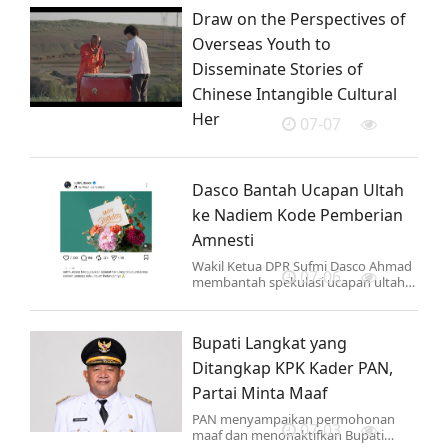
cabang Indonesia.
Draw on the Perspectives of
Overseas Youth to
Disseminate Stories of
Chinese Intangible Cultural
Her
07-07
Dasco Bantah Ucapan Ultah
ke Nadiem Kode Pemberian
Amnesti
Wakil Ketua DPR Sufmi Dasco Ahmad
07-06
membantah spekulasi ucapan ultah
untuk Nadiem Anwar Makarim isyarat
amnesti atau bantuan hukum.
Bupati Langkat yang
Ditangkap KPK Kader PAN,
Partai Minta Maaf
PAN menyampaikan permohonan
07-03
maaf dan menonaktifkan Bupati