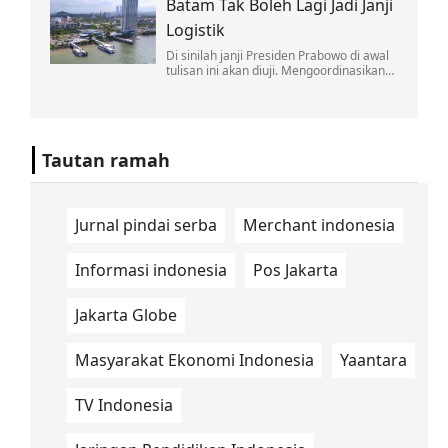
Batam Tak Boleh Lagi Jadi Janji
soal nuklir Iran disertai komentar
provokatif.
Logistik
Di sinilah janji Presiden Prabowo di awal
tulisan ini akan diuji. Mengoordinasikan
lintas kementerian bukan pekerjaan satu
kali rapat di Jakarta.
Tautan ramah
Jurnal pindai serba
Merchant indonesia
Informasi indonesia
Pos Jakarta
Jakarta Globe
Masyarakat Ekonomi Indonesia
Yaantara
TV Indonesia