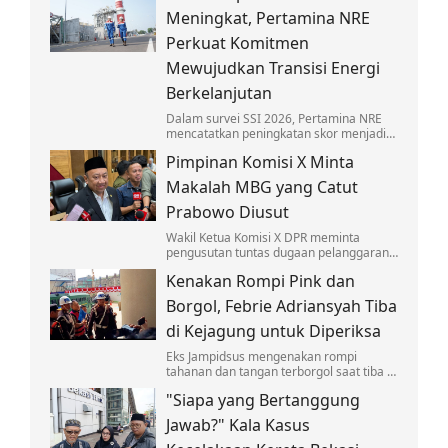
anak-anak.
Meningkat, Pertamina NRE
Perkuat Komitmen
Mewujudkan Transisi Energi
Berkelanjutan
Dalam survei SSI 2026, Pertamina NRE
mencatatkan peningkatan skor menjadi
4,30 pada skala lima atau berada dalam
Pimpinan Komisi X Minta
kategori Baik.
Makalah MBG yang Catut
Prabowo Diusut
Wakil Ketua Komisi X DPR meminta
pengusutan tuntas dugaan pelanggaran
hukum soal makalah 'Makan Bergizi
Kenakan Rompi Pink dan
Gratis' untuk Nobel yang catut nama
Prabowo.
Borgol, Febrie Adriansyah Tiba
di Kejagung untuk Diperiksa
Eks Jampidsus mengenakan rompi
tahanan dan tangan terborgol saat tiba di
Kejagung untuk diperiksa sebagai
"Siapa yang Bertanggung
tersangka kasus TPPU.
Jawab?" Kala Kasus