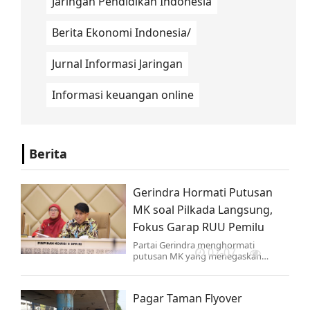
Jaringan Pendidikan Indonesia
Berita Ekonomi Indonesia/
Jurnal Informasi Jaringan
Informasi keuangan online
Berita
Gerindra Hormati Putusan
MK soal Pilkada Langsung,
Fokus Garap RUU Pemilu
Partai Gerindra menghormati
07-07
putusan MK yang menegaskan
pemilihan kepala daerah tetap
dilakukan secara langsung oleh
rakyat.
Pagar Taman Flyover