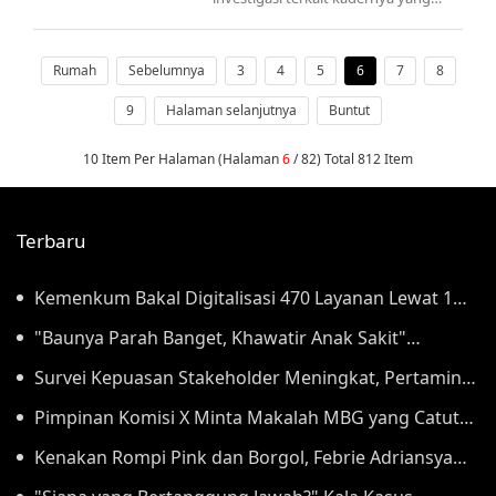
diduga mengintimidasi dokter Icha,
tetapi jamin akan ada sanksi bagi
pelanggar hukum.
Rumah
Sebelumnya
3
4
5
6
7
8
9
Halaman selanjutnya
Buntut
10 Item Per Halaman (Halaman
6
/ 82) Total 812 Item
Terbaru
Kemenkum Bakal Digitalisasi 470 Layanan Lewat 1
Aplikasi Super Mulai September
"Baunya Parah Banget, Khawatir Anak Sakit"
Orangtua Keluhkan Gunungan Sampah di SDN
Survei Kepuasan Stakeholder Meningkat, Pertamina
Kedaung Kali Angke
NRE Perkuat Komitmen Mewujudkan Transisi Energi
Pimpinan Komisi X Minta Makalah MBG yang Catut
Berkelanjutan
Prabowo Diusut
Kenakan Rompi Pink dan Borgol, Febrie Adriansyah