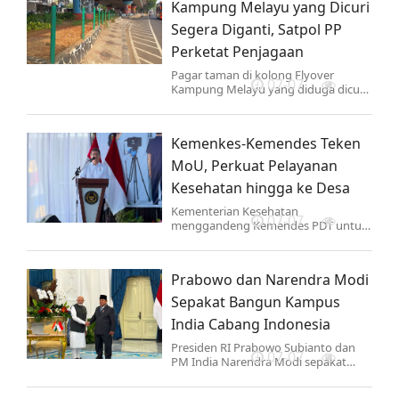
Kampung Melayu yang Dicuri
Segera Diganti, Satpol PP
Perketat Penjagaan
Pagar taman di kolong Flyover
07-07
Kampung Melayu yang diduga dicuri
akan diganti. Polisi masih menyelidiki
kasus tersebut.
Kemenkes-Kemendes Teken
MoU, Perkuat Pelayanan
Kesehatan hingga ke Desa
Kementerian Kesehatan
07-07
menggandeng Kemendes PDT untuk
memperkuat layanan kesehatan
primer hingga ke desa dan daerah
tertinggal.
Prabowo dan Narendra Modi
Sepakat Bangun Kampus
India Cabang Indonesia
Presiden RI Prabowo Subianto dan
07-07
PM India Narendra Modi sepakat
membangun kampus institut
manajemen dan teknologi India