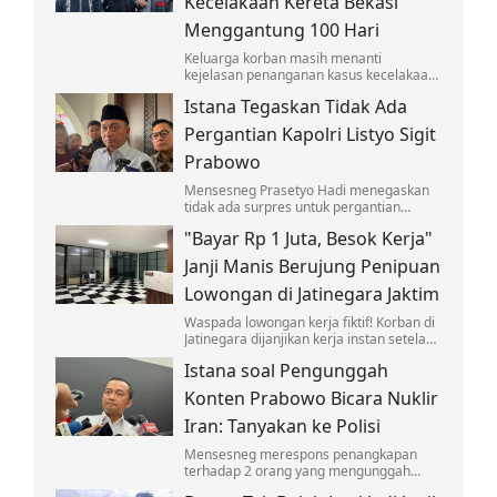
Kecelakaan Kereta Bekasi
Menggantung 100 Hari
Keluarga korban masih menanti
kejelasan penanganan kasus kecelakaan
yang melibatkan KA Argo Bromo Anggrek
Istana Tegaskan Tidak Ada
dan KRL di Stasiun Bekasi Timur.
Pergantian Kapolri Listyo Sigit
Prabowo
Mensesneg Prasetyo Hadi menegaskan
tidak ada surpres untuk pergantian
Kapolri Jenderal Listyo Sigit Prabowo.
"Bayar Rp 1 Juta, Besok Kerja"
Janji Manis Berujung Penipuan
Lowongan di Jatinegara Jaktim
Waspada lowongan kerja fiktif! Korban di
Jatinegara dijanjikan kerja instan setelah
bayar seragam dan deposit, namun
Istana soal Pengunggah
berujung penipuan yang viral di medsos.
Konten Prabowo Bicara Nuklir
Iran: Tanyakan ke Polisi
Mensesneg merespons penangkapan
terhadap 2 orang yang mengunggah
konten memuat pernyataan Prabowo