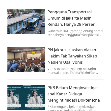
Langkat Syah Afandin usai terjaring
OTT KPK, menegaskan hal itu
tanggung jawab pribadi.
Pengguna Transportasi
Umum di Jakarta Masih
Rendah, Hanya 28 Persen
Gubernur DKI Pramono Anung soroti
07-03
rendahnya pengguna transportasi
umum Jakarta hanya 28 persen.
PN Jakpus Jelaskan Alasan
Hakim Tak Tanyakan Sikap
Nadiem Usai Vonis
Vonis 10 tahun Nadiem Makarim
07-02
menuai protes karena hakim tak
langsung menanyakan sikapnya. PN
Jakarta Pusat kini buka suara.
PKB Belum Menginvestigasi
soal Kader Diduga
Mengintimidasi Dokter Icha
PKB mengaku belum melakukan
07-02
investigasi terkait kadernya yang