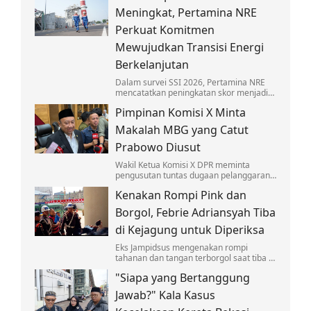
anak-anak.
Meningkat, Pertamina NRE
Perkuat Komitmen
Mewujudkan Transisi Energi
Berkelanjutan
Dalam survei SSI 2026, Pertamina NRE
mencatatkan peningkatan skor menjadi
4,30 pada skala lima atau berada dalam
Pimpinan Komisi X Minta
kategori Baik.
Makalah MBG yang Catut
Prabowo Diusut
Wakil Ketua Komisi X DPR meminta
pengusutan tuntas dugaan pelanggaran
hukum soal makalah 'Makan Bergizi
Kenakan Rompi Pink dan
Gratis' untuk Nobel yang catut nama
Prabowo.
Borgol, Febrie Adriansyah Tiba
di Kejagung untuk Diperiksa
Eks Jampidsus mengenakan rompi
tahanan dan tangan terborgol saat tiba di
Kejagung untuk diperiksa sebagai
"Siapa yang Bertanggung
tersangka kasus TPPU.
Jawab?" Kala Kasus