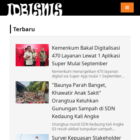
Naviga
Terbaru
Kemenkum Bakal Digitalisasi
470 Layanan Lewat 1 Aplikasi
Super Mulai September
Kemenkum menargetkan 470 layanan
digital via Super App mulai 1 September,
wujudkan GovTech arahan Presiden
"Baunya Parah Banget,
Prabowo dan mudahkan akses
masyarakat.
Khawatir Anak Sakit"
Orangtua Keluhkan
Gunungan Sampah di SDN
Kedaung Kali Angke
Orangtua murid SDN Kedaung Kali Angke
03 resah akibat tumpukan sampah
menggunung di dekat sekolah. Bau
Survei Kepuasan Stakeholder
menyengat dan ancaman penyakit hantui