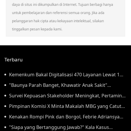
daya di situs ini dikumpulkan di Internet. Tujuan berbagi hanya
untuk pembelajaran dan referensi semua orang. Jika ada
pelanggaran hak cipta atau kekayaan intelektual, silakan
tinggalkan pesan kepada kami.
Terbaru
Kemenkum Bakal Digitalisasi 470 Layanan Lewat 1
Aplikasi Super Mulai September
"Baunya Parah Banget, Khawatir Anak Sakit"
Orangtua Keluhkan Gunungan Sampah di SDN
Survei Kepuasan Stakeholder Meningkat, Pertamina
Kedaung Kali Angke
NRE Perkuat Komitmen Mewujudkan Transisi Energi
Pimpinan Komisi X Minta Makalah MBG yang Catut
Berkelanjutan
Prabowo Diusut
Kenakan Rompi Pink dan Borgol, Febrie Adriansyah
Tiba di Kejagung untuk Diperiksa
"Siapa yang Bertanggung Jawab?" Kala Kasus