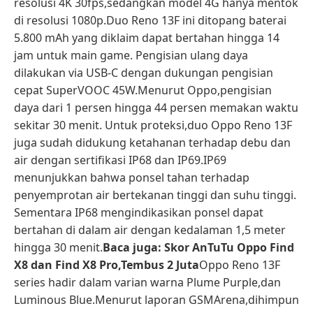
resolusi 4K 30fps,sedangkan model 4G hanya mentok
di resolusi 1080p.Duo Reno 13F ini ditopang baterai
5.800 mAh yang diklaim dapat bertahan hingga 14
jam untuk main game. Pengisian ulang daya
dilakukan via USB-C dengan dukungan pengisian
cepat SuperVOOC 45W.Menurut Oppo,pengisian
daya dari 1 persen hingga 44 persen memakan waktu
sekitar 30 menit. Untuk proteksi,duo Oppo Reno 13F
juga sudah didukung ketahanan terhadap debu dan
air dengan sertifikasi IP68 dan IP69.IP69
menunjukkan bahwa ponsel tahan terhadap
penyemprotan air bertekanan tinggi dan suhu tinggi.
Sementara IP68 mengindikasikan ponsel dapat
bertahan di dalam air dengan kedalaman 1,5 meter
hingga 30 menit.
Baca juga: Skor AnTuTu Oppo Find
X8 dan Find X8 Pro,Tembus 2 Juta
Oppo Reno 13F
series hadir dalam varian warna Plume Purple,dan
Luminous Blue.Menurut laporan GSMArena,dihimpun