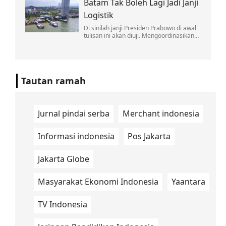
Batam Tak Boleh Lagi Jadi Janji
soal nuklir Iran disertai komentar
provokatif.
Logistik
Di sinilah janji Presiden Prabowo di awal
tulisan ini akan diuji. Mengoordinasikan
lintas kementerian bukan pekerjaan satu
kali rapat di Jakarta.
Tautan ramah
Jurnal pindai serba
Merchant indonesia
Informasi indonesia
Pos Jakarta
Jakarta Globe
Masyarakat Ekonomi Indonesia
Yaantara
TV Indonesia