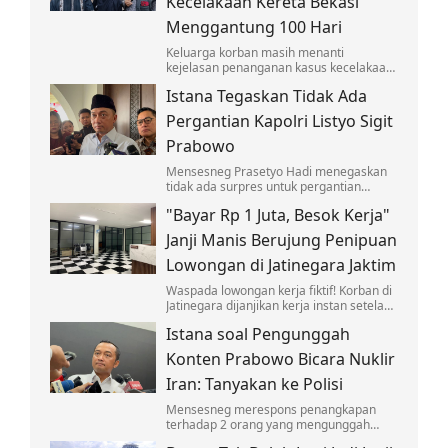
Kecelakaan Kereta Bekasi
Menggantung 100 Hari
Keluarga korban masih menanti
kejelasan penanganan kasus kecelakaan
yang melibatkan KA Argo Bromo Anggrek
Istana Tegaskan Tidak Ada
dan KRL di Stasiun Bekasi Timur.
Pergantian Kapolri Listyo Sigit
Prabowo
Mensesneg Prasetyo Hadi menegaskan
tidak ada surpres untuk pergantian
Kapolri Jenderal Listyo Sigit Prabowo.
"Bayar Rp 1 Juta, Besok Kerja"
Janji Manis Berujung Penipuan
Lowongan di Jatinegara Jaktim
Waspada lowongan kerja fiktif! Korban di
Jatinegara dijanjikan kerja instan setelah
bayar seragam dan deposit, namun
Istana soal Pengunggah
berujung penipuan yang viral di medsos.
Konten Prabowo Bicara Nuklir
Iran: Tanyakan ke Polisi
Mensesneg merespons penangkapan
terhadap 2 orang yang mengunggah
konten memuat pernyataan Prabowo