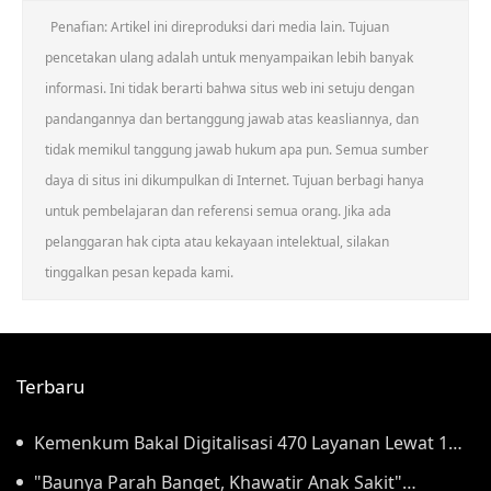
Penafian: Artikel ini direproduksi dari media lain. Tujuan
pencetakan ulang adalah untuk menyampaikan lebih banyak
informasi. Ini tidak berarti bahwa situs web ini setuju dengan
pandangannya dan bertanggung jawab atas keasliannya, dan
tidak memikul tanggung jawab hukum apa pun. Semua sumber
daya di situs ini dikumpulkan di Internet. Tujuan berbagi hanya
untuk pembelajaran dan referensi semua orang. Jika ada
pelanggaran hak cipta atau kekayaan intelektual, silakan
tinggalkan pesan kepada kami.
Terbaru
Kemenkum Bakal Digitalisasi 470 Layanan Lewat 1
Aplikasi Super Mulai September
"Baunya Parah Banget, Khawatir Anak Sakit"