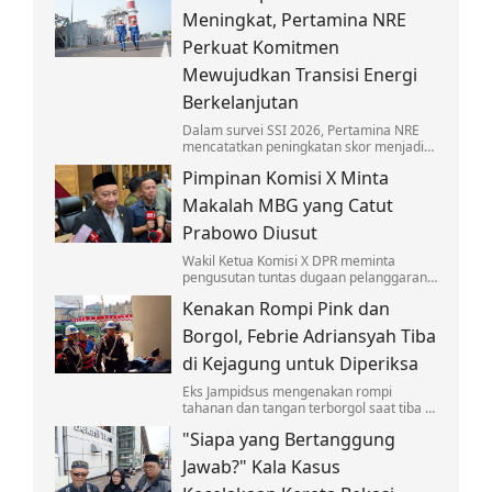
anak-anak.
Meningkat, Pertamina NRE
Perkuat Komitmen
Mewujudkan Transisi Energi
Berkelanjutan
Dalam survei SSI 2026, Pertamina NRE
mencatatkan peningkatan skor menjadi
4,30 pada skala lima atau berada dalam
Pimpinan Komisi X Minta
kategori Baik.
Makalah MBG yang Catut
Prabowo Diusut
Wakil Ketua Komisi X DPR meminta
pengusutan tuntas dugaan pelanggaran
hukum soal makalah 'Makan Bergizi
Kenakan Rompi Pink dan
Gratis' untuk Nobel yang catut nama
Prabowo.
Borgol, Febrie Adriansyah Tiba
di Kejagung untuk Diperiksa
Eks Jampidsus mengenakan rompi
tahanan dan tangan terborgol saat tiba di
Kejagung untuk diperiksa sebagai
"Siapa yang Bertanggung
tersangka kasus TPPU.
Jawab?" Kala Kasus