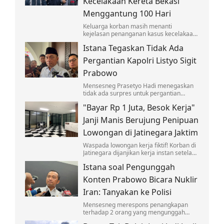
Kecelakaan Kereta Bekasi
Menggantung 100 Hari
Keluarga korban masih menanti
kejelasan penanganan kasus kecelakaan
yang melibatkan KA Argo Bromo Anggrek
Istana Tegaskan Tidak Ada
dan KRL di Stasiun Bekasi Timur.
Pergantian Kapolri Listyo Sigit
Prabowo
Mensesneg Prasetyo Hadi menegaskan
tidak ada surpres untuk pergantian
Kapolri Jenderal Listyo Sigit Prabowo.
"Bayar Rp 1 Juta, Besok Kerja"
Janji Manis Berujung Penipuan
Lowongan di Jatinegara Jaktim
Waspada lowongan kerja fiktif! Korban di
Jatinegara dijanjikan kerja instan setelah
bayar seragam dan deposit, namun
Istana soal Pengunggah
berujung penipuan yang viral di medsos.
Konten Prabowo Bicara Nuklir
Iran: Tanyakan ke Polisi
Mensesneg merespons penangkapan
terhadap 2 orang yang mengunggah
konten memuat pernyataan Prabowo