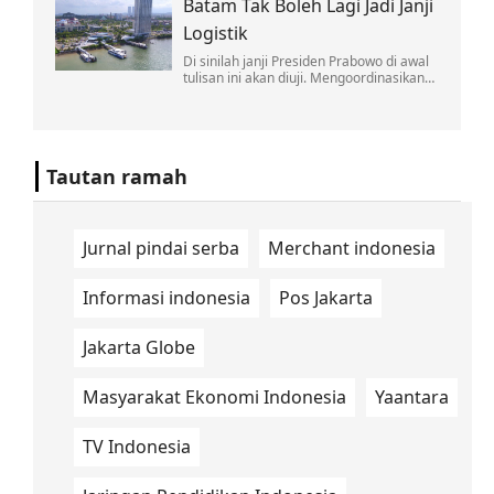
Batam Tak Boleh Lagi Jadi Janji
soal nuklir Iran disertai komentar
provokatif.
Logistik
Di sinilah janji Presiden Prabowo di awal
tulisan ini akan diuji. Mengoordinasikan
lintas kementerian bukan pekerjaan satu
kali rapat di Jakarta.
Tautan ramah
Jurnal pindai serba
Merchant indonesia
Informasi indonesia
Pos Jakarta
Jakarta Globe
Masyarakat Ekonomi Indonesia
Yaantara
TV Indonesia