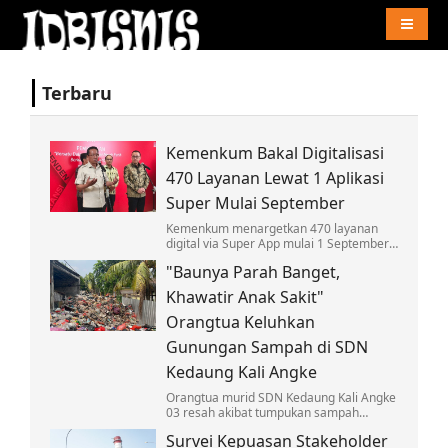
Naviga
Terbaru
Kemenkum Bakal Digitalisasi
470 Layanan Lewat 1 Aplikasi
Super Mulai September
Kemenkum menargetkan 470 layanan
digital via Super App mulai 1 September,
wujudkan GovTech arahan Presiden
"Baunya Parah Banget,
Prabowo dan mudahkan akses
masyarakat.
Khawatir Anak Sakit"
Orangtua Keluhkan
Gunungan Sampah di SDN
Kedaung Kali Angke
Orangtua murid SDN Kedaung Kali Angke
03 resah akibat tumpukan sampah
menggunung di dekat sekolah. Bau
Survei Kepuasan Stakeholder
menyengat dan ancaman penyakit hantui