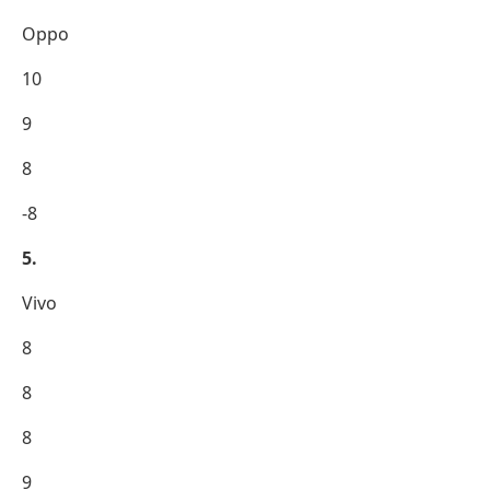
Oppo
10
9
8
-8
5.
Vivo
8
8
8
9